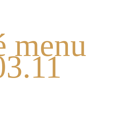
domov
foodcourt
é menu
03.11