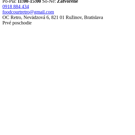
Po-Pia:
11:00-15:00
So-Ne:
Zatvorené
0918 884 434
foodcourtretro@gmail.com
OC Retro, Nevädzová 6, 821 01 Ružinov, Bratislava
Prvé poschodie