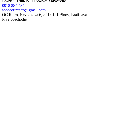
Po-Pia:
11:00-15:00
So-Ne:
Zatvorené
0918 884 434
foodcourtretro@gmail.com
OC Retro, Nevädzová 6, 821 01 Ružinov, Bratislava
Prvé poschodie