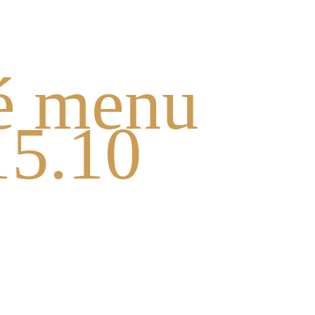
domov
foodcourt
é menu
15.10