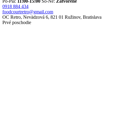
Po-Pia:
11:00-15:00
So-Ne:
Zatvorené
0918 884 434
foodcourtretro@gmail.com
OC Retro, Nevädzová 6, 821 01 Ružinov, Bratislava
Prvé poschodie