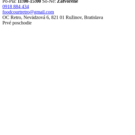
Po-Pia:
11:00-15:00
So-Ne:
Zatvorené
0918 884 434
foodcourtretro@gmail.com
OC Retro, Nevädzová 6, 821 01 Ružinov, Bratislava
Prvé poschodie